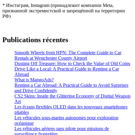
* Инстаграм, Instagram (принадлежит компании Meta,
признанной экстремистской и запрещённой на территории
РФ)
Publications récentes
Smooth Wheels from HPN: The Complete Guide to Car
Rentals at Westchester County Airport
Dusting Off Treasure: How to Check the Value of Old Coins
Drive Like a Local: A Practical Guide to Renting a Car
Abroad
What is MangoAds?
Renting a Car Abroad: A Practical Guide to Avoid Surprises
and Drive Confidently
CS2 Skins: Inside the Glittering Economy of Digital Weapon
Art
Les écrans flexibles OLED dans les nouveaux smartphones
pliables
Les véhicules sous-marins autonomes pour exploration
océanique
Les véhicules aériens sans pilote pour missions de
surveillance frontalière