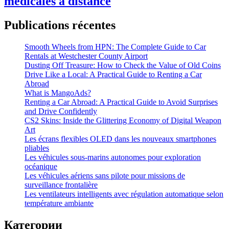
médicales à distance
Publications récentes
Smooth Wheels from HPN: The Complete Guide to Car
Rentals at Westchester County Airport
Dusting Off Treasure: How to Check the Value of Old Coins
Drive Like a Local: A Practical Guide to Renting a Car
Abroad
What is MangoAds?
Renting a Car Abroad: A Practical Guide to Avoid Surprises
and Drive Confidently
CS2 Skins: Inside the Glittering Economy of Digital Weapon
Art
Les écrans flexibles OLED dans les nouveaux smartphones
pliables
Les véhicules sous-marins autonomes pour exploration
océanique
Les véhicules aériens sans pilote pour missions de
surveillance frontalière
Les ventilateurs intelligents avec régulation automatique selon
température ambiante
Категории