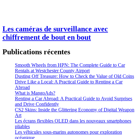
Les caméras de surveillance avec
chiffrement de bout en bout
Publications récentes
Smooth Wheels from HPN: The Complete Guide to Car
Rentals at Westchester County Airport
Dusting Off Treasure: How to Check the Value of Old Coins
Drive Like a Local: A Practical Guide to Renting a Car
Abroad
What is MangoAds?
Renting a Car Abroad: A Practical Guide to Avoid Surprises
and Drive Confidently
CS2 Skins: Inside the Glittering Economy of Digital Weapon
Art
Les écrans flexibles OLED dans les nouveaux smartphones
pliables
Les véhicules sous-marins autonomes pour exploration
océanique