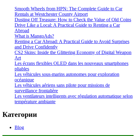
Smooth Wheels from HPN: The Complete Guide to Car
Rentals at Westchester County Airport
Dusting Off Treasure: How to Check the Value of Old Coins
Drive Like a Local: A Practical Guide to Renting a Car
Abroad
What is MangoAds?
Renting a Car Abroad: A Practical Guide to Avoid Surprises
and Drive Confidently
CS2 Skins: Inside the Glittering Economy of Digital Weapon
Art
Les écrans flexibles OLED dans les nouveaux smartphones
pliables
Les véhicules sous-marins autonomes pour exploration
océanique
Les véhicules aériens sans pilote pour missions de
surveillance frontalière
Les ventilateurs intelligents avec régulation automatique selon
température ambiante
Категории
Blog